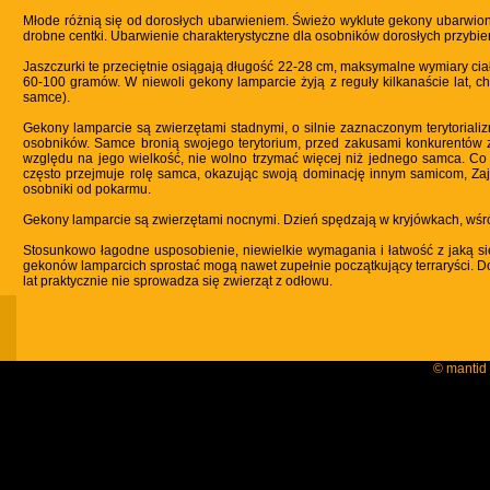
Młode różnią się od dorosłych ubarwieniem. Świeżo wyklute gekony ubarwione
drobne centki. Ubarwienie charakterystyczne dla osobników dorosłych przybier
Jaszczurki te przeciętnie osiągają długość 22-28 cm, maksymalne wymiary cia
60-100 gramów. W niewoli gekony lamparcie żyją z reguły kilkanaście lat, c
samce).
Gekony lamparcie są zwierzętami stadnymi, o silnie zaznaczonym terytorializ
osobników. Samce bronią swojego terytorium, przed zakusami konkurentów z 
względu na jego wielkość, nie wolno trzymać więcej niż jednego samca. Co
często przejmuje rolę samca, okazując swoją dominację innym samicom, Zajm
osobniki od pokarmu.
Gekony lamparcie są zwierzętami nocnymi. Dzień spędzają w kryjówkach, wśr
Stosunkowo łagodne usposobienie, niewielkie wymagania i łatwość z jaką się
gekonów lamparcich sprostać mogą nawet zupełnie początkujący terraryści. D
lat praktycznie nie sprowadza się zwierząt z odłowu.
© mantid 